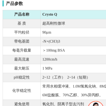
产品参数
产品名称
Crysto Q
基 质
超高刚性微球
平均粒径
90μm
带电基团
-N+(CH3)3
每毫升载量
＞100mg BSA
最高流速
1200cm/h
最大耐压
1 MPa
pH稳定性
2~12（工作） 2~14（短期）
常用水相缓冲液、1.0M氢氧化钠、8
化学稳定性
6M盐酸胍、70%乙醇、30%异丙醇。
避免使用
氧化剂、阴离子型去污剂